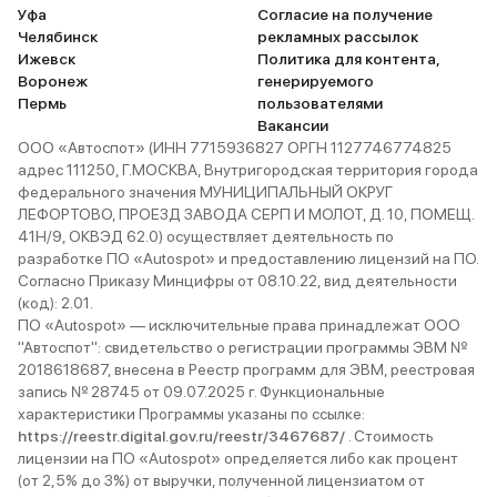
Уфа
Согласие на получение
Челябинск
рекламных рассылок
Ижевск
Политика для контента,
Воронеж
генерируемого
Пермь
пользователями
Вакансии
ООО «Автоспот» (ИНН 7715936827 ОРГН 1127746774825
адрес 111250, Г.МОСКВА, Внутригородская территория города
федерального значения МУНИЦИПАЛЬНЫЙ ОКРУГ
ЛЕФОРТОВО, ПРОЕЗД ЗАВОДА СЕРП И МОЛОТ, Д. 10, ПОМЕЩ.
41Н/9, ОКВЭД 62.0) осуществляет деятельность по
разработке ПО «Autospot» и предоставлению лицензий на ПО.
Согласно Приказу Минцифры от 08.10.22, вид деятельности
(код): 2.01.
ПО «Autospot» — исключительные права принадлежат ООО
"Автоспот": свидетельство о регистрации программы ЭВМ №
2018618687, внесена в Реестр программ для ЭВМ, реестровая
запись № 28745 от 09.07.2025 г. Функциональные
характеристики Программы указаны по ссылке:
https://reestr.digital.gov.ru/reestr/3467687/
. Стоимость
лицензии на ПО «Autospot» определяется либо как процент
(от 2,5% до 3%) от выручки, полученной лицензиатом от