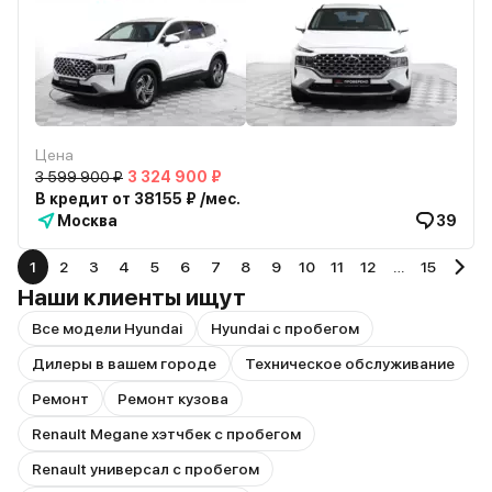
Цена
3 599 900 ₽
3 324 900 ₽
В кредит от 38155 ₽ /мес.
Москва
39
1
2
3
4
5
6
7
8
9
10
11
12
…
15
Наши клиенты ищут
Все модели Hyundai
Hyundai с пробегом
Дилеры в вашем городе
Техническое обслуживание
Ремонт
Ремонт кузова
Renault Megane хэтчбек с пробегом
Renault универсал с пробегом