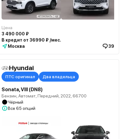
Цена
3 490 000 ₽
В кредит от 36990 ₽ /мес.
Москва
39
Hyundai
ПТС оригинал
Два владельца
Sonata, VIII (DN8)
Бензин, Автомат, Передний, 2022, 66700
Чёрный
Все
65 опций