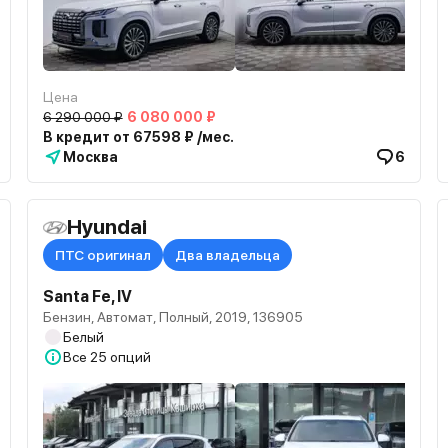
Цена
6 290 000 ₽
6 080 000 ₽
В кредит от 67598 ₽ /мес.
Москва
6
Hyundai
ПТС оригинал
Два владельца
Santa Fe, IV
Бензин, Автомат, Полный, 2019, 136905
Белый
Все
25 опций