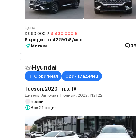
Цена
3 990 000 ₽
3 800 000 ₽
В кредит от 42290 ₽ /мес.
Москва
39
Hyundai
ПТС оригинал
Один владелец
Tucson, 2020 – н.в., IV
Дизель, Автомат, Полный, 2022, 112122
Белый
Все
21 опция