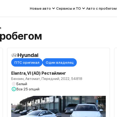
Новые авто
Сервисы и ТО
Авто с пробегом
м
пробегом
Hyundai
ПТС оригинал
Один владелец
Elantra, VI (AD) Рестайлинг
Бензин, Автомат, Передний, 2022, 54818
Белый
Все
25 опций