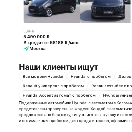
Цена
5 490 000 ₽
В кредит от 58188 ₽ /мес.
Москва
Наши клиенты ищут
Все модели Hyundai
Hyundai с пробегом
Дилер
Renault универсал с пробегом
Renault хэтчбек с 
Hyundai Accent автомат с пробегом
Hyundai униве
Подержанные автомобили Hyundai с автоматом в Коломне 
представлены проверенные модели Хендай с автоматичес
предложения по бюджету, типу двигателя, кузову и сост
и оптимальным пробегом для города и трассы, оформив п