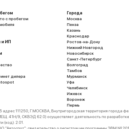
обегом
Города
то с пробегом
Москва
омобиля
Пенза
Казань
Краснодар
 и ИП
Ростов-на-Дону
Нижний Новгород
м
Новосибирск
Санкт-Петербург
ество
Волгоград
Тамбов
бинет дилера
Мурманск
utospot
Уфа
Челябинск
Ижевск
Воронеж
Пермь
 адрес 111250, Г.МОСКВА, Внутригородская территория города
. 41Н/9, ОКВЭД 62.0) осуществляет деятельность по разработке 
 (код): 2.01.
 "Автоспот": свидетельство о регистрации программы ЭВМ № 201