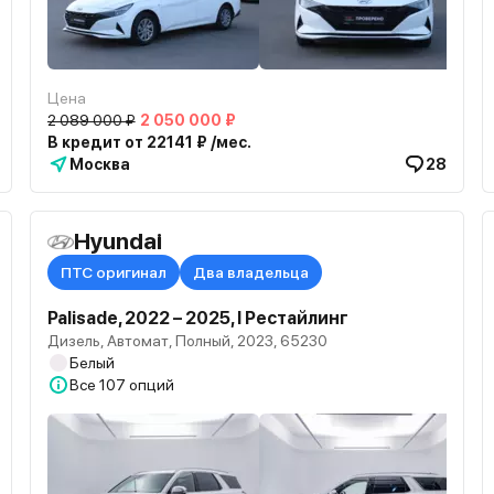
Цена
2 089 000 ₽
2 050 000 ₽
В кредит от 22141 ₽ /мес.
Москва
28
Hyundai
ПТС оригинал
Два владельца
Palisade, 2022 – 2025, I Рестайлинг
Дизель, Автомат, Полный, 2023, 65230
Белый
Все
107 опций