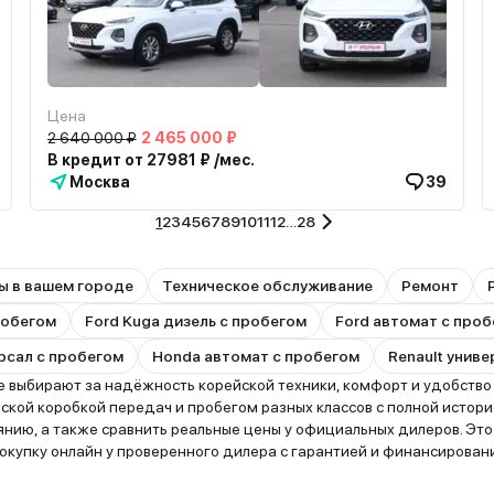
Цена
2 640 000 ₽
2 465 000 ₽
В кредит от 27981 ₽ /мес.
Москва
39
1
2
3
4
5
6
7
8
9
10
11
12
…
28
ы в вашем городе
Техническое обслуживание
Ремонт
пробегом
Ford Kuga дизель с пробегом
Ford автомат с про
рсал с пробегом
Honda автомат с пробегом
Renault унив
выбирают за надёжность корейской техники, комфорт и удобство в
кой коробкой передач и пробегом разных классов с полной истори
оянию, а также сравнить реальные цены у официальных дилеров. 
окупку онлайн у проверенного дилера с гарантией и финансирован