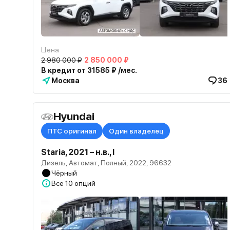
Цена
2 980 000 ₽
2 850 000 ₽
В кредит от 31585 ₽ /мес.
Москва
36
Hyundai
ПТС оригинал
Один владелец
Staria, 2021 – н.в., I
Дизель, Автомат, Полный, 2022, 96632
Чёрный
Все
10 опций