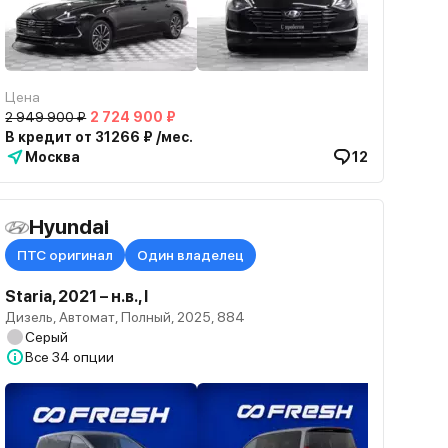
Цена
2 949 900 ₽
2 724 900 ₽
В кредит от 31266 ₽ /мес.
Москва
12
Hyundai
ПТС оригинал
Один владелец
Staria, 2021 – н.в., I
Дизель, Автомат, Полный, 2025, 884
Серый
Все
34 опции