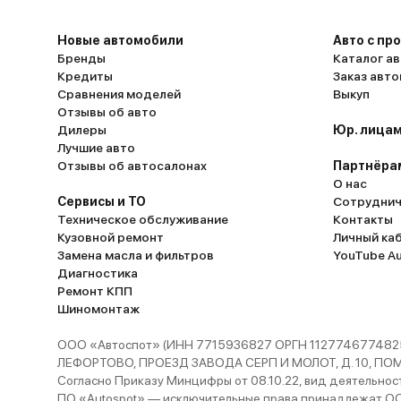
Новые автомобили
Авто с пр
Бренды
Каталог ав
Кредиты
Заказ авт
Сравнения моделей
Выкуп
Отзывы об авто
Дилеры
Юр. лицам
Лучшие авто
Отзывы об автосалонах
Партнёра
О нас
Сервисы и ТО
Сотруднич
Техническое обслуживание
Контакты
Кузовной ремонт
Личный ка
Замена масла и фильтров
YouTube A
Диагностика
Ремонт КПП
Шиномонтаж
ООО «Автоспот» (ИНН 7715936827 ОРГН 1127746774825
ЛЕФОРТОВО, ПРОЕЗД ЗАВОДА СЕРП И МОЛОТ, Д. 10, ПОМЕЩ
Согласно Приказу Минцифры от 08.10.22, вид деятельности
ПО «Autospot» — исключительные права принадлежат ООО