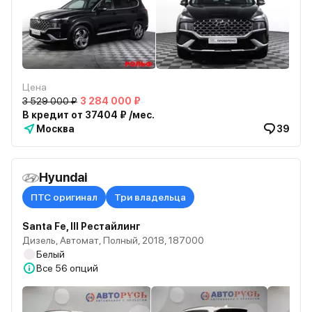
Цена
3 529 000 ₽
3 284 000 ₽
В кредит от 37404 ₽ /мес.
Москва
39
Hyundai
ПТС оригинал
Три владельца
Santa Fe, III Рестайлинг
Дизель, Автомат, Полный, 2018, 187000
Белый
Все
56 опций