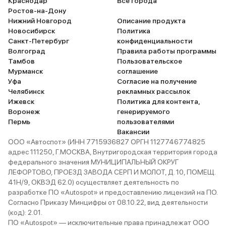
Краснодар
Все города
Ростов-на-Дону
Нижний Новгород
Описание продукта
Новосибирск
Политика
Санкт-Петербург
конфиденциальности
Волгоград
Правила работы программы
Тамбов
Пользовательское
Мурманск
соглашение
Уфа
Согласие на получение
Челябинск
рекламных рассылок
Ижевск
Политика для контента,
Воронеж
генерируемого
Пермь
пользователями
Вакансии
ООО «Автоспот» (ИНН 7715936827 ОРГН 1127746774825
адрес 111250, Г.МОСКВА, Внутригородская территория города
федерального значения МУНИЦИПАЛЬНЫЙ ОКРУГ
ЛЕФОРТОВО, ПРОЕЗД ЗАВОДА СЕРП И МОЛОТ, Д. 10, ПОМЕЩ.
41Н/9, ОКВЭД 62.0) осуществляет деятельность по
разработке ПО «Autospot» и предоставлению лицензий на ПО.
Согласно Приказу Минцифры от 08.10.22, вид деятельности
(код): 2.01.
ПО «Autospot» — исключительные права принадлежат ООО