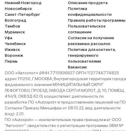
Нижний Новгород
Описание продукта
Новосибирск
Политика
Санкт-Петербург
конфиденциальности
Волгоград
Правила работы программы
Тамбов
Пользовательское
Мурманск
соглашение
Уфа
Согласие на получение
Челябинск
рекламных рассылок
Ижевск
Политика для контента,
Воронеж
генерируемого
Пермь
пользователями
Вакансии
ООО «Автоспот» (ИНН 7715936827 ОРГН 1127746774825
адрес 111250, Г.МОСКВА, Внутригородская территория города
федерального значения МУНИЦИПАЛЬНЫЙ ОКРУГ
ЛЕФОРТОВО, ПРОЕЗД ЗАВОДА СЕРП И МОЛОТ, Д. 10, ПОМЕЩ.
41Н/9, ОКВЭД 62.0) осуществляет деятельность по
разработке ПО «Autospot» и предоставлению лицензий на ПО.
Согласно Приказу Минцифры от 08.10.22, вид деятельности
(код): 2.01.
ПО «Autospot» — исключительные права принадлежат ООО
"Автоспот": свидетельство о регистрации программы ЭВМ №