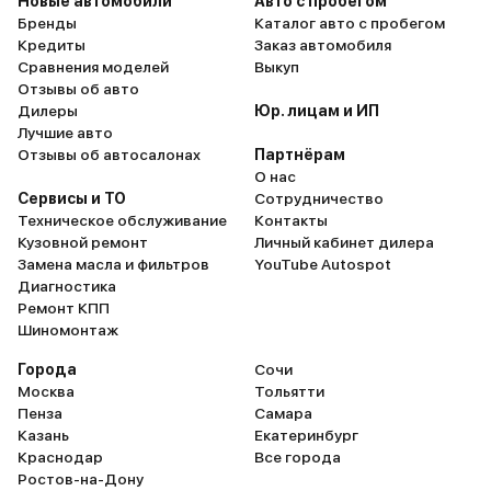
Новые автомобили
Авто с пробегом
Бренды
Каталог авто с пробегом
Кредиты
Заказ автомобиля
Сравнения моделей
Выкуп
Отзывы об авто
Дилеры
Юр. лицам и ИП
Лучшие авто
Отзывы об автосалонах
Партнёрам
О нас
Сервисы и ТО
Сотрудничество
Техническое обслуживание
Контакты
Кузовной ремонт
Личный кабинет дилера
Замена масла и фильтров
YouTube Autospot
Диагностика
Ремонт КПП
Шиномонтаж
Города
Сочи
Москва
Тольятти
Пенза
Самара
Казань
Екатеринбург
Краснодар
Все города
Ростов-на-Дону