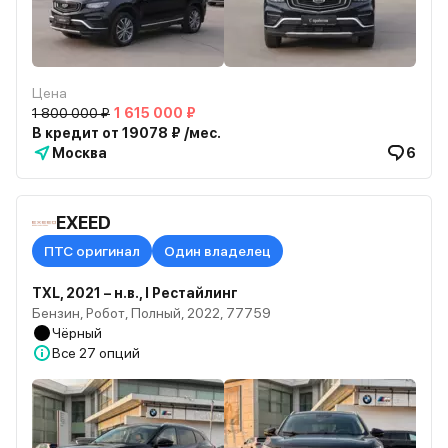
Цена
1 800 000 ₽
1 615 000 ₽
В кредит от 19078 ₽ /мес.
Москва
6
EXEED
ПТС оригинал
Один владелец
TXL, 2021 – н.в., I Рестайлинг
Бензин, Робот, Полный, 2022, 77759
Чёрный
Все
27 опций