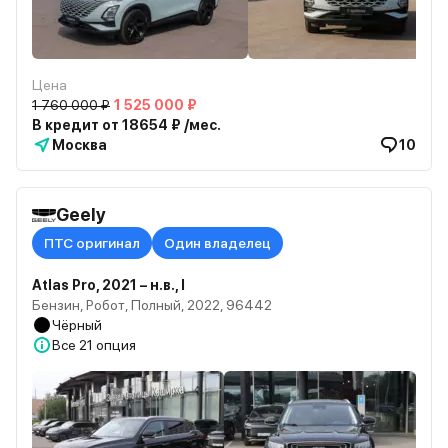
Цена
1 760 000 ₽
1 525 000 ₽
В кредит от 18654 ₽ /мес.
Москва
10
Geely
ПТС оригинал
Один владелец
Atlas Pro, 2021 – н.в., I
Бензин, Робот, Полный, 2022, 96442
Чёрный
Все
21 опция