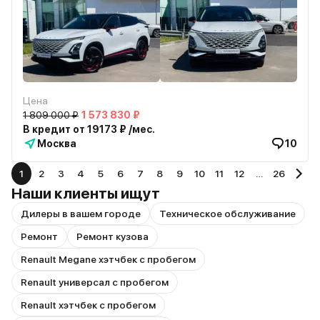
Цена
1 809 000 ₽
1 573 830 ₽
В кредит от 19173 ₽ /мес.
Москва
10
1
2
3
4
5
6
7
8
9
10
11
12
…
26
Наши клиенты ищут
Дилеры в вашем городе
Техническое обслуживание
Ремонт
Ремонт кузова
Renault Megane хэтчбек с пробегом
Renault универсал с пробегом
Renault хэтчбек с пробегом