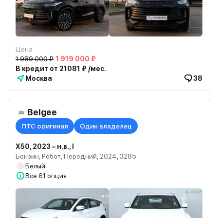
Цена
1 989 000 ₽
1 919 000 ₽
В кредит от 21081 ₽ /мес.
Москва
38
Belgee
ПТС оригинал
Один владелец
X50, 2023 – н.в., I
Бензин, Робот, Передний, 2024, 3285
Белый
Все
61 опция