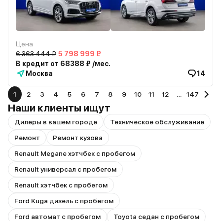
Цена
6 363 444 ₽
5 798 999 ₽
В кредит от 68388 ₽ /мес.
Москва
14
1
2
3
4
5
6
7
8
9
10
11
12
…
147
Наши клиенты ищут
Дилеры в вашем городе
Техническое обслуживание
Ремонт
Ремонт кузова
Renault Megane хэтчбек с пробегом
Renault универсал с пробегом
Renault хэтчбек с пробегом
Ford Kuga дизель с пробегом
Ford автомат с пробегом
Toyota седан с пробегом