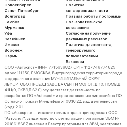
Новосибирск
Политика
Санкт-Петербург
конфиденциальности
Волгоград
Правила работы программы
Тамбов
Пользовательское
Мурманск
соглашение
Уфа
Согласие на получение
Челябинск
рекламных рассылок
Ижевск
Политика для контента,
Воронеж
генерируемого
Пермь
пользователями
Вакансии
ООО «Автоспот» (ИНН 7715936827 ОРГН 1127746774825
адрес 111250, Г.МОСКВА, Внутригородская территория города
федерального значения МУНИЦИПАЛЬНЫЙ ОКРУГ
ЛЕФОРТОВО, ПРОЕЗД ЗАВОДА СЕРП И МОЛОТ, Д. 10, ПОМЕЩ.
41Н/9, ОКВЭД 62.0) осуществляет деятельность по
разработке ПО «Autospot» и предоставлению лицензий на ПО.
Согласно Приказу Минцифры от 08.10.22, вид деятельности
(код): 2.01.
ПО «Autospot» — исключительные права принадлежат ООО
"Автоспот": свидетельство о регистрации программы ЭВМ №
2018618687, внесена в Реестр программ для ЭВМ, реестровая