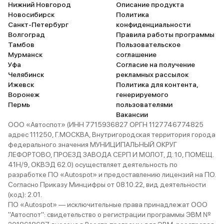
Нижний Новгород
Описание продукта
Новосибирск
Политика
Санкт-Петербург
конфиденциальности
Волгоград
Правила работы программы
Тамбов
Пользовательское
Мурманск
соглашение
Уфа
Согласие на получение
Челябинск
рекламных рассылок
Ижевск
Политика для контента,
Воронеж
генерируемого
Пермь
пользователями
Вакансии
ООО «Автоспот» (ИНН 7715936827 ОРГН 1127746774825
адрес 111250, Г.МОСКВА, Внутригородская территория города
федерального значения МУНИЦИПАЛЬНЫЙ ОКРУГ
ЛЕФОРТОВО, ПРОЕЗД ЗАВОДА СЕРП И МОЛОТ, Д. 10, ПОМЕЩ.
41Н/9, ОКВЭД 62.0) осуществляет деятельность по
разработке ПО «Autospot» и предоставлению лицензий на ПО.
Согласно Приказу Минцифры от 08.10.22, вид деятельности
(код): 2.01.
ПО «Autospot» — исключительные права принадлежат ООО
"Автоспот": свидетельство о регистрации программы ЭВМ №