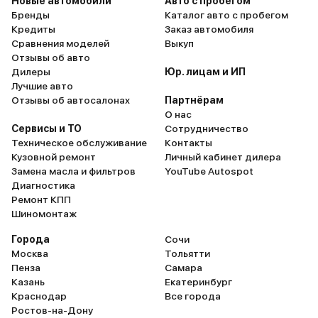
Новые автомобили
Авто с пробегом
Бренды
Каталог авто с пробегом
Кредиты
Заказ автомобиля
Сравнения моделей
Выкуп
Отзывы об авто
Дилеры
Юр. лицам и ИП
Лучшие авто
Отзывы об автосалонах
Партнёрам
О нас
Сервисы и ТО
Сотрудничество
Техническое обслуживание
Контакты
Кузовной ремонт
Личный кабинет дилера
Замена масла и фильтров
YouTube Autospot
Диагностика
Ремонт КПП
Шиномонтаж
Города
Сочи
Москва
Тольятти
Пенза
Самара
Казань
Екатеринбург
Краснодар
Все города
Ростов-на-Дону