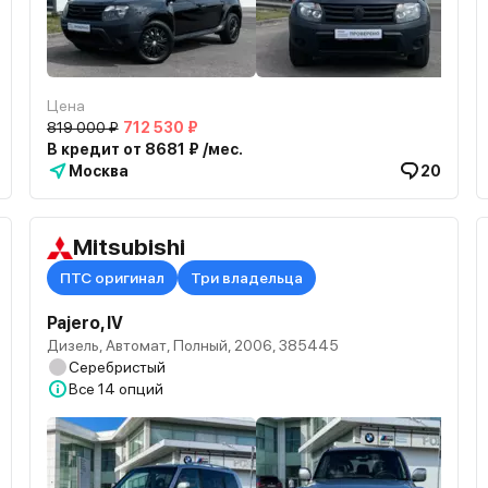
Цена
819 000 ₽
712 530 ₽
В кредит от 8681 ₽ /мес.
Москва
20
Mitsubishi
ПТС оригинал
Три владельца
Pajero, IV
Дизель, Автомат, Полный, 2006, 385445
Серебристый
Все
14 опций