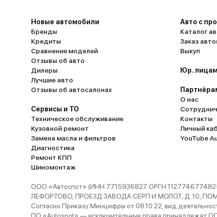
Новые автомобили
Авто с пр
Бренды
Каталог ав
Кредиты
Заказ авт
Сравнения моделей
Выкуп
Отзывы об авто
Дилеры
Юр. лицам
Лучшие авто
Отзывы об автосалонах
Партнёра
О нас
Сервисы и ТО
Сотруднич
Техническое обслуживание
Контакты
Кузовной ремонт
Личный ка
Замена масла и фильтров
YouTube A
Диагностика
Ремонт КПП
Шиномонтаж
ООО «Автоспот» (ИНН 7715936827 ОРГН 1127746774825
ЛЕФОРТОВО, ПРОЕЗД ЗАВОДА СЕРП И МОЛОТ, Д. 10, ПОМЕЩ
Согласно Приказу Минцифры от 08.10.22, вид деятельности
ПО «Autospot» — исключительные права принадлежат ООО