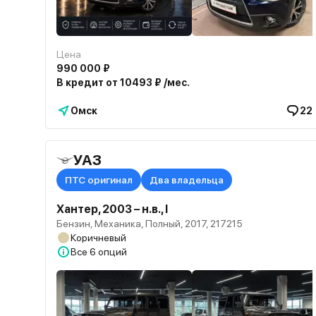
Цена
990 000 ₽
В кредит от 10493 ₽ /мес.
Омск
22
УАЗ
ПТС оригинал
Два владельца
Хантер, 2003 – н.в., I
Бензин, Механика, Полный, 2017, 217215
Коричневый
Все
6 опций