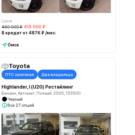
Цена
460 000 ₽
415 000 ₽
В кредит от 4876 ₽ /мес.
Омск
Toyota
ПТС оригинал
Два владельца
Highlander, I (U20) Рестайлинг
Бензин, Автомат, Полный, 2005, 153500
Черный
Все
27 опций