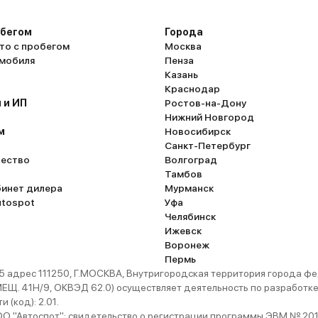
обегом
Города
то с пробегом
Москва
омобиля
Пенза
Казань
Краснодар
 и ИП
Ростов-на-Дону
Нижний Новгород
м
Новосибирск
Санкт-Петербург
ество
Волгоград
Тамбов
бинет дилера
Мурманск
utospot
Уфа
Челябинск
Ижевск
Воронеж
Пермь
 адрес 111250, Г.МОСКВА, Внутригородская территория города
. 41Н/9, ОКВЭД 62.0) осуществляет деятельность по разработке 
 (код): 2.01.
 "Автоспот": свидетельство о регистрации программы ЭВМ № 201