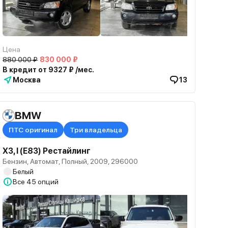
Цена
880 000 ₽
830 000 ₽
В кредит от 9327 ₽ /мес.
Москва
13
BMW
ПТС оригинал
Три владельца
X3, I (E83) Рестайлинг
Бензин, Автомат, Полный, 2009, 296000
Белый
Все
45 опций