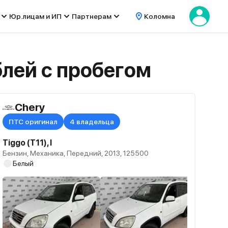
Юр.лицам и ИП
Партнерам
Коломна
лей с пробегом
Chery
ПТС оригинал
4 владельца
Tiggo (T11), I
Бензин, Механика, Передний, 2013, 125500
Белый