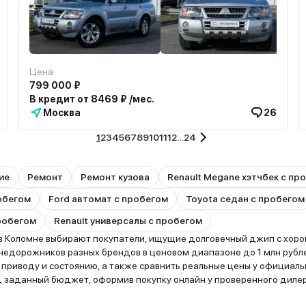
Цена
799 000 ₽
В кредит от 8469 ₽ /мес.
Москва
26
1
2
3
4
5
6
7
8
9
10
11
12
…
24
ие
Ремонт
Ремонт кузова
Renault Megane хэтчбек с пр
робегом
Ford автомат с пробегом
Toyota седан с пробегом
робегом
Renault универсалы с пробегом
 Коломне выбирают покупатели, ищущие долговечный джип с хорош
едорожников разных брендов в ценовом диапазоне до 1 млн рублей
, приводу и состоянию, а также сравнить реальные цены у официа
заданный бюджет, оформив покупку онлайн у проверенного дилер