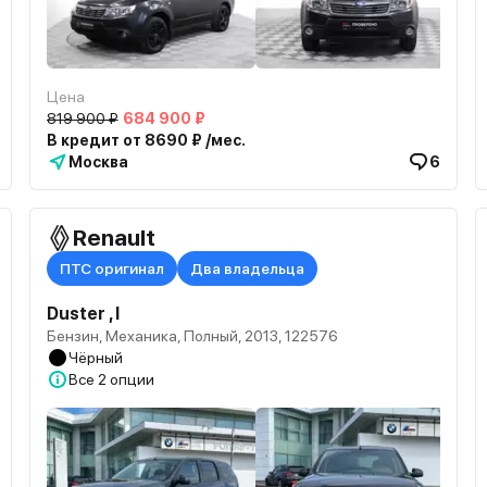
Цена
819 900 ₽
684 900 ₽
В кредит от 8690 ₽ /мес.
Москва
6
Renault
ПТС оригинал
Два владельца
Duster , I
Бензин, Механика, Полный, 2013, 122576
Чёрный
Все
2 опции