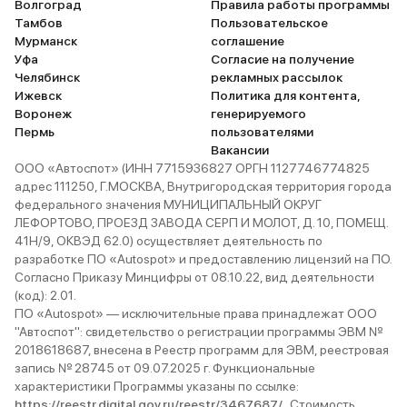
Волгоград
Правила работы программы
Тамбов
Пользовательское
Мурманск
соглашение
Уфа
Согласие на получение
Челябинск
рекламных рассылок
Ижевск
Политика для контента,
Воронеж
генерируемого
Пермь
пользователями
Вакансии
ООО «Автоспот» (ИНН 7715936827 ОРГН 1127746774825
адрес 111250, Г.МОСКВА, Внутригородская территория города
федерального значения МУНИЦИПАЛЬНЫЙ ОКРУГ
ЛЕФОРТОВО, ПРОЕЗД ЗАВОДА СЕРП И МОЛОТ, Д. 10, ПОМЕЩ.
41Н/9, ОКВЭД 62.0) осуществляет деятельность по
разработке ПО «Autospot» и предоставлению лицензий на ПО.
Согласно Приказу Минцифры от 08.10.22, вид деятельности
(код): 2.01.
ПО «Autospot» — исключительные права принадлежат ООО
"Автоспот": свидетельство о регистрации программы ЭВМ №
2018618687, внесена в Реестр программ для ЭВМ, реестровая
запись № 28745 от 09.07.2025 г. Функциональные
характеристики Программы указаны по ссылке:
https://reestr.digital.gov.ru/reestr/3467687/
. Стоимость