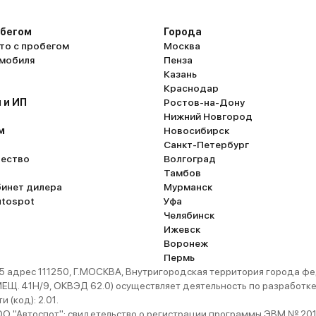
обегом
Города
то с пробегом
Москва
омобиля
Пенза
Казань
Краснодар
 и ИП
Ростов-на-Дону
Нижний Новгород
м
Новосибирск
Санкт-Петербург
ество
Волгоград
Тамбов
бинет дилера
Мурманск
utospot
Уфа
Челябинск
Ижевск
Воронеж
Пермь
 адрес 111250, Г.МОСКВА, Внутригородская территория города
. 41Н/9, ОКВЭД 62.0) осуществляет деятельность по разработке 
 (код): 2.01.
 "Автоспот": свидетельство о регистрации программы ЭВМ № 201