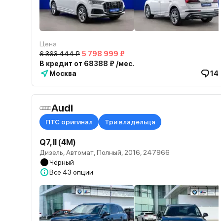
Цена
6 363 444 ₽
5 798 999 ₽
В кредит от 68388 ₽ /мес.
Москва
14
Audi
ПТС оригинал
Три владельца
Q7, II (4M)
Дизель, Автомат, Полный, 2016, 247966
Чёрный
Все
43 опции