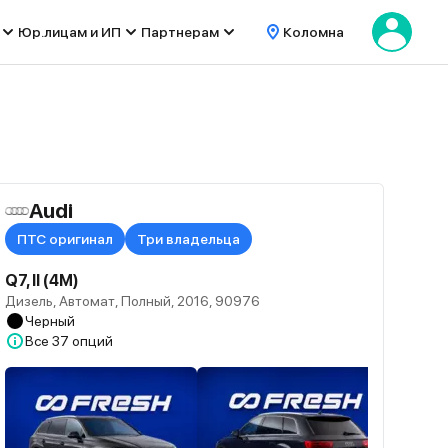
Юр.лицам и ИП
Партнерам
Коломна
Audi
ПТС оригинал
Три владельца
Q7, II (4M)
Дизель, Автомат, Полный, 2016, 90976
Черный
Все
37 опций