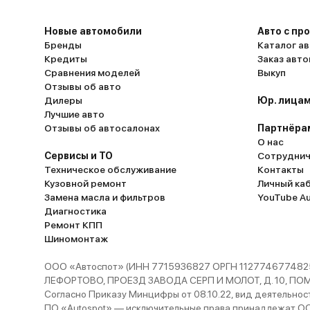
Новые автомобили
Авто с пр
Бренды
Каталог ав
Кредиты
Заказ авт
Сравнения моделей
Выкуп
Отзывы об авто
Дилеры
Юр. лицам
Лучшие авто
Отзывы об автосалонах
Партнёра
О нас
Сервисы и ТО
Сотруднич
Техническое обслуживание
Контакты
Кузовной ремонт
Личный ка
Замена масла и фильтров
YouTube A
Диагностика
Ремонт КПП
Шиномонтаж
ООО «Автоспот» (ИНН 7715936827 ОРГН 1127746774825
ЛЕФОРТОВО, ПРОЕЗД ЗАВОДА СЕРП И МОЛОТ, Д. 10, ПОМЕЩ
Согласно Приказу Минцифры от 08.10.22, вид деятельности
ПО «Autospot» — исключительные права принадлежат ООО