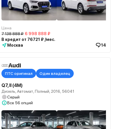
Цена
7 138 888 ₽
6 998 888 ₽
В кредит от 76721 ₽ /мес.
Москва
14
Audi
ПТС оригинал
Один владелец
Q7, II (4M)
Дизель, Автомат, Полный, 2016, 56041
Серый
Все
56 опций