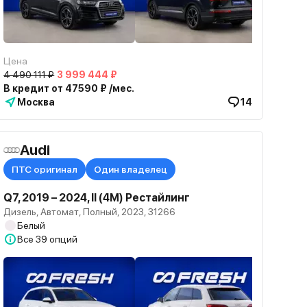
Цена
4 490 111 ₽
3 999 444 ₽
В кредит от 47590 ₽ /мес.
Москва
14
Audi
ПТС оригинал
Один владелец
Q7, 2019 – 2024, II (4M) Рестайлинг
Дизель, Автомат, Полный, 2023, 31266
Белый
Все
39 опций