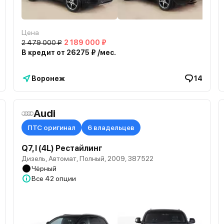
Цена
2 479 000 ₽
2 189 000 ₽
В кредит от 26275 ₽ /мес.
Воронеж
14
Audi
ПТС оригинал
6 владельцев
Q7, I (4L) Рестайлинг
Дизель, Автомат, Полный, 2009, 387522
Чёрный
Все
42 опции