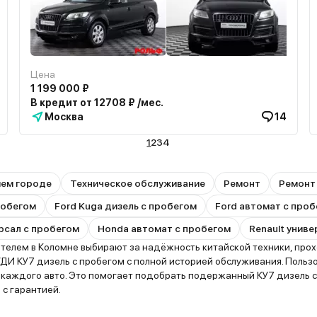
Цена
1 199 000 ₽
В кредит от 12708 ₽ /мес.
Москва
14
1
2
3
4
шем городе
Техническое обслуживание
Ремонт
Ремонт
пробегом
Ford Kuga дизель с пробегом
Ford автомат с про
рсал с пробегом
Honda автомат с пробегом
Renault унив
лем в Коломне выбирают за надёжность китайской техники, прохо
ДИ КУ7 дизель с пробегом с полной историей обслуживания. Польз
ю каждого авто. Это помогает подобрать подержанный КУ7 дизель 
 с гарантией.