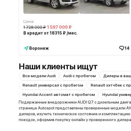
Цена
1 728 000 ₽
1 597 000 ₽
В кредит от 18315 ₽ /мес.
Воронеж
14
Наши клиенты ищут
Все модели Audi
Audi с пробегом
Дилеры в ва
Renault универсал с пробегом
Renault хэтчбек с 
Hyundai Accent автомат с пробегом
Hyundai униве
Подержанные внедорожники AUDI Q7 с дизельным двигате
странице Autospot представлены проверенные модели АУ
дилеров, изучить техническое состояние и комплектаци
поездок, оформив покупку онлайн у проверенного дилера