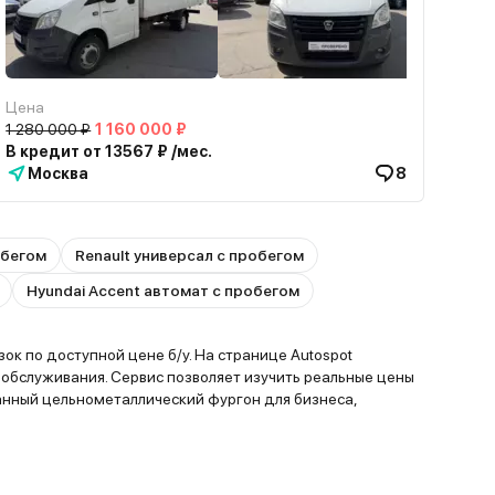
Цена
1 280 000 ₽
1 160 000 ₽
В кредит от 13567 ₽ /мес.
Москва
8
обегом
Renault универсал с пробегом
Hyundai Accent автомат с пробегом
к по доступной цене б/у. На странице Autospot
обслуживания. Сервис позволяет изучить реальные цены
анный цельнометаллический фургон для бизнеса,