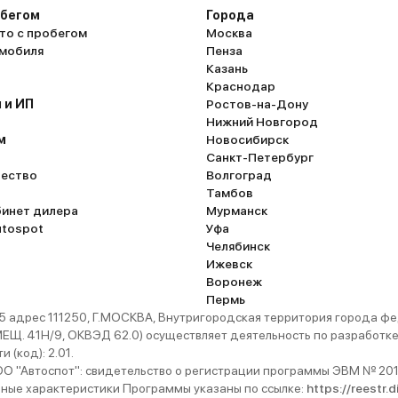
обегом
Города
то с пробегом
Москва
омобиля
Пенза
Казань
Краснодар
 и ИП
Ростов-на-Дону
Нижний Новгород
м
Новосибирск
Санкт-Петербург
ество
Волгоград
Тамбов
бинет дилера
Мурманск
utospot
Уфа
Челябинск
Ижевск
Воронеж
Пермь
 адрес 111250, Г.МОСКВА, Внутригородская территория города
. 41Н/9, ОКВЭД 62.0) осуществляет деятельность по разработке 
 (код): 2.01.
 "Автоспот": свидетельство о регистрации программы ЭВМ № 201
ьные характеристики Программы указаны по ссылке:
https://reestr.