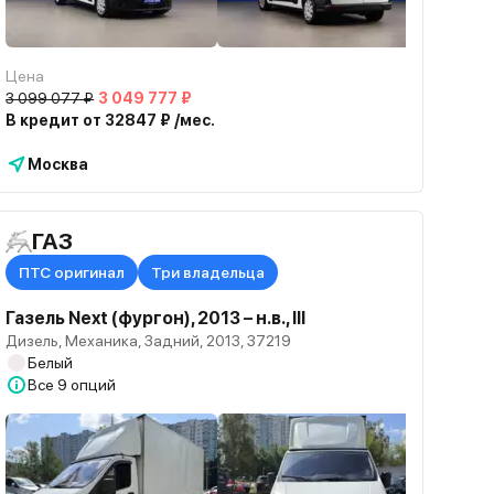
Цена
3 099 077 ₽
3 049 777 ₽
В кредит от 32847 ₽ /мес.
Москва
ГАЗ
ПТС оригинал
Три владельца
Газель Next (фургон), 2013 – н.в., III
Дизель, Механика, Задний, 2013, 37219
Белый
Все
9 опций