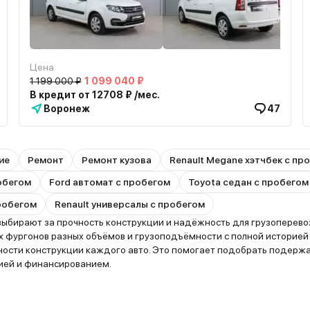
Цена
1 199 000 ₽
1 099 040 ₽
В кредит от 12708 ₽ /мес.
Воронеж
47
ие
Ремонт
Ремонт кузова
Renault Megane хэтчбек с пр
робегом
Ford автомат с пробегом
Toyota седан с пробегом
робегом
Renault универсалы с пробегом
ирают за прочность конструкции и надёжность для грузоперевозо
фургонов разных объёмов и грузоподъёмности с полной историей 
нности конструкции каждого авто. Это помогает подобрать подерж
тией и финансированием.