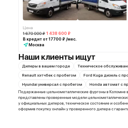
Цена
1 670 000 ₽
1 438 600 ₽
В кредит от 17700 ₽ /мес.
Москва
Наши клиенты ищут
Дилеры в вашем городе
Техническое обслуживан
Renault хэтчбек с пробегом
Ford Kuga дизель с п
Hyundai универсал с пробегом
Honda автомат с п
Подержанные цельнометаллические фургоны в Коломне выб
представлены проверенные модели цельнометаллических 
у официальных дилеров, техническое состояние и особе
оформив покупку онлайн у проверенного дилера с гаран