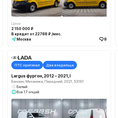
Цена
2 150 000 ₽
В кредит от 22788 ₽ /мес.
Москва
8
LADA
ПТС оригинал
Два владельца
Largus фургон, 2012 – 2021, I
Бензин, Механика, Передний, 2021, 53161
Белый
Все
17 опций