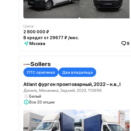
Цена
2 800 000 ₽
В кредит от 29677 ₽ /мес.
Москва
9
Sollers
ПТС оригинал
Два владельца
Atlant фургон промтоварный, 2022 – н.в., I
Дизель, Механика, Задний, 2023, 113956
Белый
Все
33 опции