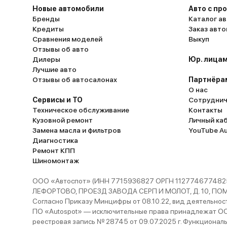
Новые автомобили
Авто с пр
Бренды
Каталог ав
Кредиты
Заказ авт
Сравнения моделей
Выкуп
Отзывы об авто
Дилеры
Юр. лицам
Лучшие авто
Отзывы об автосалонах
Партнёра
О нас
Сервисы и ТО
Сотруднич
Техническое обслуживание
Контакты
Кузовной ремонт
Личный ка
Замена масла и фильтров
YouTube A
Диагностика
Ремонт КПП
Шиномонтаж
ООО «Автоспот» (ИНН 7715936827 ОРГН 1127746774825
ЛЕФОРТОВО, ПРОЕЗД ЗАВОДА СЕРП И МОЛОТ, Д. 10, ПОМЕЩ
Согласно Приказу Минцифры от 08.10.22, вид деятельности
ПО «Autospot» — исключительные права принадлежат ООО
реестровая запись № 28745 от 09.07.2025 г. Функционал