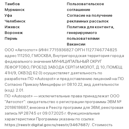
Тамбов
Пользовательское
Мурманск
соглашение
Уфа
Согласие на получение
Челябинск
рекламных рассылок
Ижевск
Политика для контента,
Воронеж
генерируемого
Пермь
пользователями
Вакансии
ООО «Автоспот» (ИНН 7715936827 ОРГН 1127746774825
адрес 111250, Г.МОСКВА, Внутригородская территория города
федерального значения МУНИЦИПАЛЬНЫЙ ОКРУГ
ЛЕФОРТОВО, ПРОЕЗД ЗАВОДА СЕРП И МОЛОТ, Д. 10, ПОМЕЩ.
41Н/9, ОКВЭД 62.0) осуществляет деятельность по
разработке ПО «Autospot» и предоставлению лицензий на ПО.
Согласно Приказу Минцифры от 08.10.22, вид деятельности
(код): 2.01.
ПО «Autospot» — исключительные права принадлежат ООО
"Автоспот": свидетельство о регистрации программы ЭВМ №
2018618687, внесена в Реестр программ для ЭВМ, реестровая
запись № 28745 от 09.07.2025 г. Функциональные
характеристики Программы указаны по ссылке:
https://reestr.digital.gov.ru/reestr/3467687/
. Стоимость