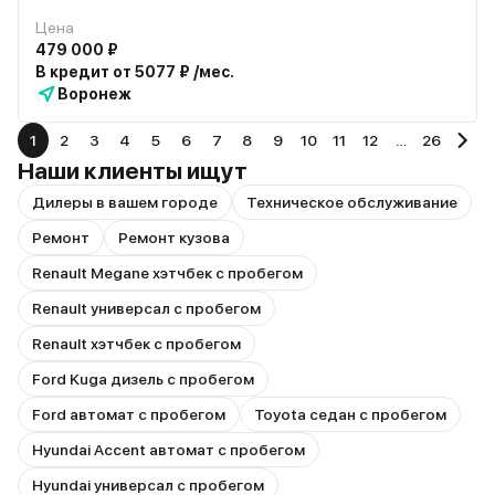
Цена
479 000 ₽
В кредит от 5077 ₽ /мес.
Воронеж
1
2
3
4
5
6
7
8
9
10
11
12
…
26
Наши клиенты ищут
Дилеры в вашем городе
Техническое обслуживание
Ремонт
Ремонт кузова
Renault Megane хэтчбек с пробегом
Renault универсал с пробегом
Renault хэтчбек с пробегом
Ford Kuga дизель с пробегом
Ford автомат с пробегом
Toyota седан с пробегом
Hyundai Accent автомат с пробегом
Hyundai универсал с пробегом