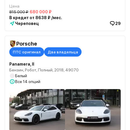
Цена
815 000 ₽
680 000 ₽
В кредит от 8638 ₽ /мес.
Череповец
29
Porsche
ПТС оригинал
Два владельца
Panamera, II
Бензин, Робот, Полный, 2018, 49070
Белый
Все
14 опций