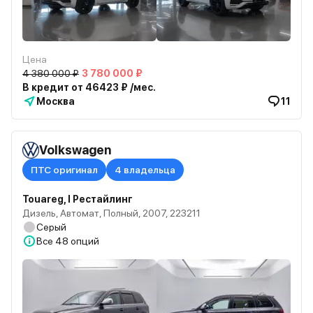
Цена
4 380 000 ₽
3 780 000 ₽
В кредит от 46423 ₽ /мес.
Москва
11
Volkswagen
ПТС оригинал
4 владельца
Touareg, I Рестайлинг
Дизель, Автомат, Полный, 2007, 223211
Серый
Все
48 опций