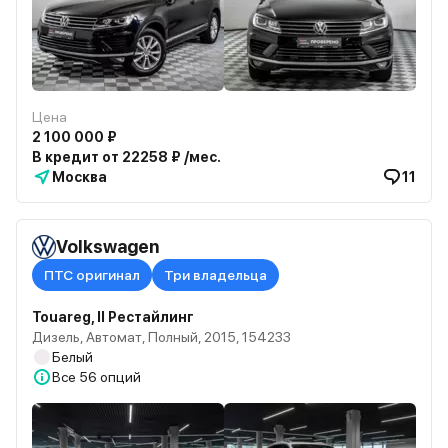
Цена
2 100 000 ₽
В кредит от 22258 ₽ /мес.
Москва
11
Volkswagen
ПТС оригинал
Три владельца
Touareg, II Рестайлинг
Дизель, Автомат, Полный, 2015, 154233
Белый
Все
56 опций