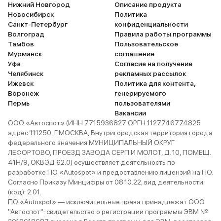
Нижний Новгород
Описание продукта
Новосибирск
Политика
Санкт-Петербург
конфиденциальности
Волгоград
Правила работы программы
Тамбов
Пользовательское
Мурманск
соглашение
Уфа
Согласие на получение
Челябинск
рекламных рассылок
Ижевск
Политика для контента,
Воронеж
генерируемого
Пермь
пользователями
Вакансии
ООО «Автоспот» (ИНН 7715936827 ОРГН 1127746774825
адрес 111250, Г.МОСКВА, Внутригородская территория города
федерального значения МУНИЦИПАЛЬНЫЙ ОКРУГ
ЛЕФОРТОВО, ПРОЕЗД ЗАВОДА СЕРП И МОЛОТ, Д. 10, ПОМЕЩ.
41Н/9, ОКВЭД 62.0) осуществляет деятельность по
разработке ПО «Autospot» и предоставлению лицензий на ПО.
Согласно Приказу Минцифры от 08.10.22, вид деятельности
(код): 2.01.
ПО «Autospot» — исключительные права принадлежат ООО
"Автоспот": свидетельство о регистрации программы ЭВМ №