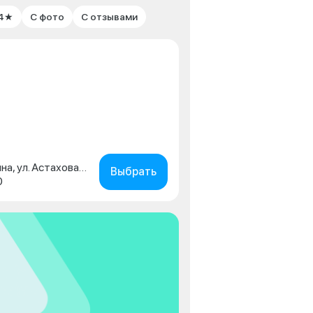
 4★
С фото
С отзывами
Московская обл., г. Коломна, ул. Астахова, д. 2
Выбрать
0