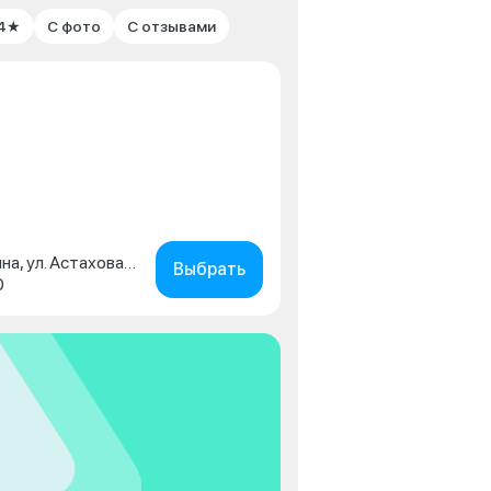
 4★
С фото
С отзывами
Московская обл., г. Коломна, ул. Астахова, д. 2
Выбрать
0