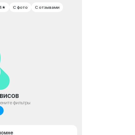
 4★
С фото
С отзывами
висов
мените фильтры
ломне