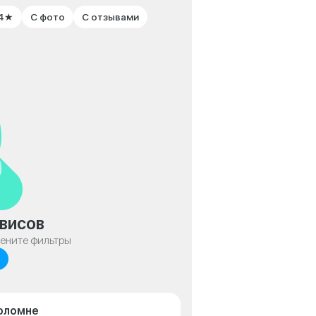
 4★
С фото
С отзывами
висов
мените фильтры
Коломне