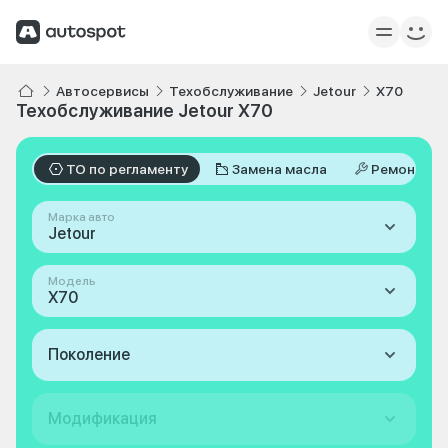
Автосервисы
Техобслуживание
Jetour
X70
Техобслуживание Jetour X70
ТО по регламенту
Замена масла
Ремонт
Марка авто
Jetour
Модель
X70
Поколение
Модификация