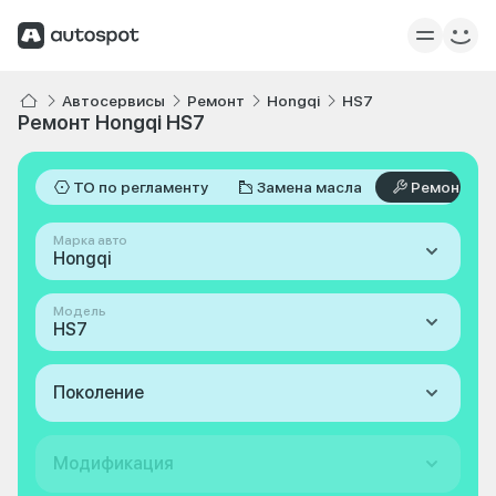
Автосервисы
Ремонт
Hongqi
HS7
Ремонт Hongqi HS7
ТО по регламенту
Замена масла
Ремонт
Марка авто
Hongqi
Модель
HS7
Поколение
Модификация