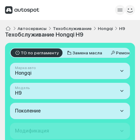
Автосервисы
Техобслуживание
Hongqi
H9
Техобслуживание Hongqi H9
ТО по регламенту
Замена масла
Ремонт
Марка авто
Hongqi
Модель
H9
Поколение
Модификация