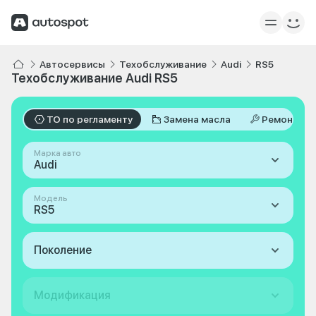
Автосервисы
Техобслуживание
Audi
RS5
Техобслуживание Audi RS5
ТО по регламенту
Замена масла
Ремонт
Марка авто
Audi
Модель
RS5
Поколение
Модификация