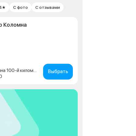
 4★
С фото
С отзывами
р Коломна
Московская обл., г. Коломна 100-й километр трассы М5 УРАЛ стр. 1а
Выбрать
0