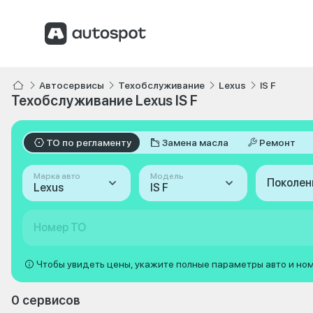
Автосервисы
Техобслуживание
Lexus
IS F
Техобслуживание Lexus IS F
ТО по регламенту
Замена масла
Ремонт
Марка авто
Модель
Поколен
Lexus
IS F
Номер ТО
Чтобы увидеть цены, укажите полные параметры авто и но
0 сервисов