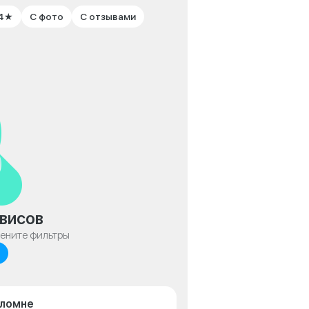
 4★
С фото
С отзывами
висов
мените фильтры
оломне