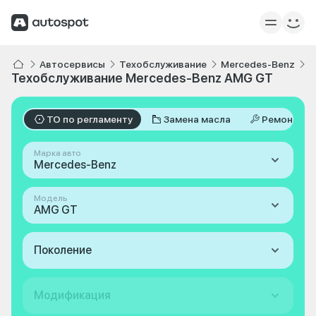
Автосервисы
Техобслуживание
Mercedes-Benz
A
Техобслуживание Mercedes-Benz AMG GT
ТО по регламенту
Замена масла
Ремонт
Марка авто
Mercedes-Benz
Модель
AMG GT
Поколение
Модификация