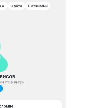
 4★
С фото
С отзывами
висов
мените фильтры
Коломне