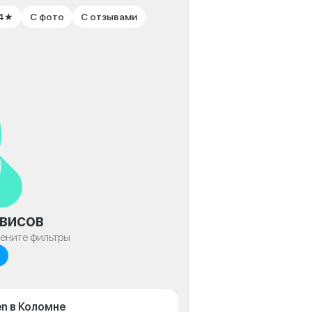
 4★
С фото
С отзывами
висов
мените фильтры
n в Коломне