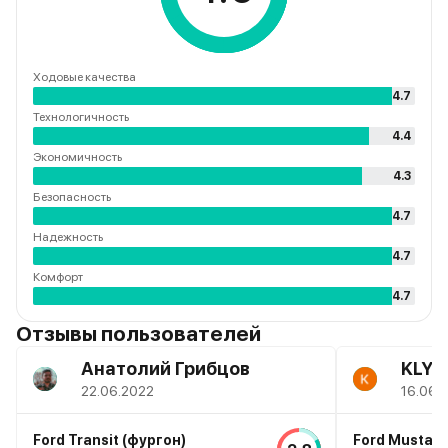
Ходовые качества
4.7
Технологичность
4.4
Экономичность
4.3
Безопасность
4.7
Надежность
4.7
Комфорт
4.7
Отзывы пользователей
Анатолий Грибцов
KLYC
22.06.2022
16.06.
Ford Transit (фургон)
Ford Mustan