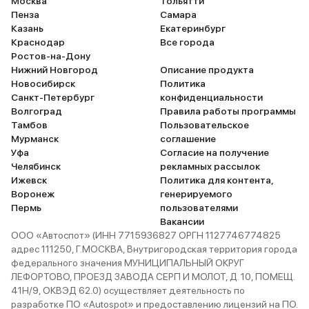
даже 2.0 к
Москва
Тольятти
Пенза
Самара
главное, не
Казань
Екатеринбург
взгляд, ма
Краснодар
Все города
тысяч. А э
Ростов-на-Дону
отбегать б
Нижний Новгород
Описание продукта
Комфорт п
Новосибирск
Политика
Санкт-Петербург
конфиденциальности
сделана шу
Волгоград
Правила работы программы
то всё оче
Тамбов
Пользовательское
Тормоза лу
Мурманск
соглашение
от Shelby, 
Уфа
Согласие на получение
очень удоб
Челябинск
рекламных рассылок
Ижевск
Политика для контента,
расстояния
Воронеж
генерируемого
Зимой езди
Пермь
пользователями
но просто а
Вакансии
то... Для 
ООО «Автоспот» (ИНН 7715936827 ОРГН 1127746774825
мостом, ру
адрес 111250, Г.МОСКВА, Внутригородская территория города
федерального значения МУНИЦИПАЛЬНЫЙ ОКРУГ
нужно потр
ЛЕФОРТОВО, ПРОЕЗД ЗАВОДА СЕРП И МОЛОТ, Д. 10, ПОМЕЩ.
понять авто
41Н/9, ОКВЭД 62.0) осуществляет деятельность по
полностью 
разработке ПО «Autospot» и предоставлению лицензий на ПО.