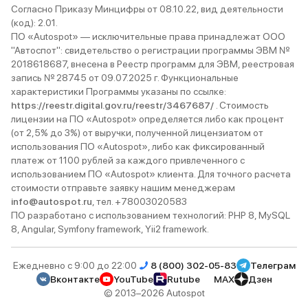
получится))
Согласно Приказу Минцифры от 08.10.22, вид деятельности
есть. Багажник на 320 литров, и
(код): 2.01.
ПО «Autospot» — исключительные права принадлежат ООО
для такого
"Автоспот": свидетельство о регистрации программы ЭВМ №
Клиренс то
2018618687, внесена в Реестр программ для ЭВМ, реестровая
думаю где-то 
запись № 28745 от 09.07.2025 г. Функциональные
61 литр бе
характеристики Программы указаны по ссылке:
92-й, но лу
https://reestr.digital.gov.ru/reestr/3467687/
. Стоимость
лицензии на ПО «Autospot» определяется либо как процент
веселее, д
(от 2,5% до 3%) от выручки, полученной лицензиатом от
желать луч
использования ПО «Autospot», либо как фиксированный
это V6, как
платеж от 1100 рублей за каждого привлеченного с
ребята зая
использованием ПО «Autospot» клиента. Для точного расчета
стиля езды
стоимости отправьте заявку нашим менеджерам
info@autospot.ru
, тел. +78003020583
проблем не
ПО разработано с использованием технологий: PHP 8, MySQL
шипованная
8, Angular, Symfony framework, Yii2 framework.
рву, не гон
хотите имен
Ежедневно с 9:00 до 22:00
8 (800) 302-05-83
Телеграм
За 1.5 год
Вконтакте
YouTube
Rutube
MAX
Дзен
мною км. т
© 2013–2026 Autospot
эмоции! Ди