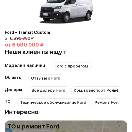
Ford • Transit Custom
от
6 890 000 ₽
от
6 590 000 ₽
Наши клиенты ищут
Модели в наличии
Ford с пробегом
Об авто
Отзывы о Ford
Дилеры
Все дилеры Ford
Ком. транспорт Рольф Химк
ТО
Техническое обслуживание Ford
Ремонт Ford
Р
Интересно
ТО и ремонт Ford