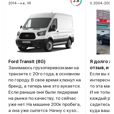
2.8
2014 – н.в., VII
V, 2004-2009
Ford Transit (8G)
Я долго ж
Занимаюсь грузоперевозками на
отзыв, и 
транзите с 20го года, в основном
Если вы хот
по городу. В свое время клюнул на
интересног
бренд, а теперь мне это аукается.
то эта маш
Если раньше они были лидерами
И не только
на рынке по качеству, то сейчас
каждый раз
уже нет. На машине 200к пробега,
садитесь, 
а она уже сыпется. Начну с кузова
куда вашей