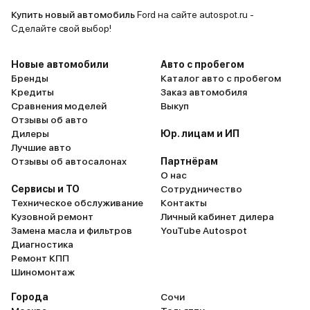
крутая тачк
Купить новый автомобиль
Ford на сайте autospot.ru -
конечно же
Сделайте свой выбор!
маленький 
тачек, есл
Новые автомобили
Авто с пробегом
девки буду
Бренды
Каталог авто с пробегом
Кредиты
Заказ автомобиля
внимание, з
Сравнения моделей
Выкуп
аудитория-
Отзывы об авто
Вау мам, с
Дилеры
Юр. лицам и ИП
Мустанг! (
Лучшие авто
слышать) Что касаемо запчастей
Отзывы об автосалонах
Партнёрам
О нас
и обслужив
Сервисы и ТО
Сотрудничество
мере в Мос
Техническое обслуживание
Контакты
нет. Стоим
Кузовной ремонт
Личный кабинет дилера
вполне аде
Замена масла и фильтров
YouTube Autospot
там особо 
Диагностика
Ремонт КПП
Двигатель 
Шиномонтаж
выносливый
объёма. Всё
Города
Сочи