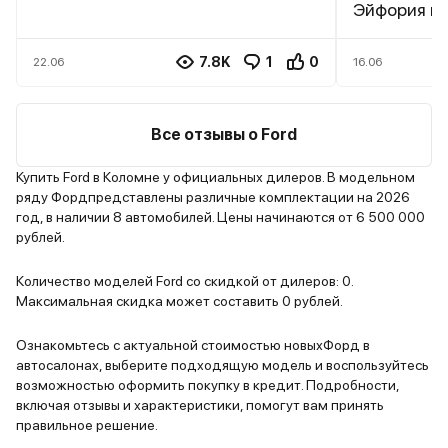
– красивый, пока не полезли
Эйфория не
рыжики. Не знаю на что грешить,
едете, то 
мб соль на дорогах, но скорее
пасмурных 
7.8K
1
0
22.06
16.06
всего ЛКП плохого качества, т.к
лица водит
не у меня одного такая проблема.
еду в пото
Далее топливная система – я 4
справа Мер
Все отзывы о Ford
раза менял форсунки, одна
не я смотрю
оригинальная стоит 12к. Чувствую
владельцы
Купить Ford в Коломне у официальных дилеров. В модельном
ряду Фордпредставлены различные комплектации на 2026
скоро снова полетят, а где их
бибик смот
год, в наличии 8 автомобилей. Цены начинаются от 6 500 000
брать я уже не знаю, с запчастями
недостатка
рублей.
сейчас дефицит. До санкций еще
какие детс
терпимо было, а теперь совсем
ребята, это
Количество моделей Ford со скидкой от дилеров: 0.
дорого ее обслуживать стало
этому быст
Максимальная скидка может составить 0 рублей.
говорю уже
лишний раз
Ознакомьтесь с актуальной стоимостью новыхФорд в
автосалонах, выберите подходящую модель и воспользуйтесь
довольно о
возможностью оформить покупку в кредит. Подробности,
не как S кл
включая отзывы и характеристики, помогут вам принять
давай уже,
правильное решение.
наглая скот