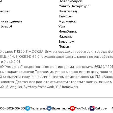
м
Новосибирск
Санкт-Петербург
ество
Волгоград
Тамбов
бинет дилера
Мурманск
utospot
Уфа
Челябинск
Ижевск
Воронеж
Пермь
 адрес 111250, Г.МОСКВА, Внутригородская территория города
. 41Н/9, ОКВЭД 62.0) осуществляет деятельность по разработке 
 (код): 2.01.
 "Автоспот": свидетельство о регистрации программы ЭВМ № 201
ьные характеристики Программы указаны по ссылке:
https://reestr.
%) от выручки, полученной лицензиатом от использования ПО «Autos
 клиента. Для точного расчета стоимости отправьте заявку нашим
 8, Angular, Symfony framework, Yii2 framework.
800) 302-05-83
Телеграм
Вконтакте
YouTube
Rutube