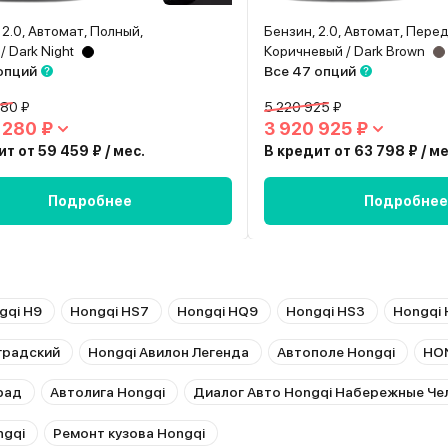
 2.0, Автомат, Полный,
Бензин, 2.0, Автомат, Пере
/ Dark Night
Коричневый / Dark Brown
опций
Все 47 опций
280 ₽
5 220 925 ₽
 280 ₽
3 920 925 ₽
т от 59 459 ₽ / мес.
В кредит от 63 798 ₽ / ме
Подробнее
Подробнее
gqi H9
Hongqi HS7
Hongqi HQ9
Hongqi HS3
Hongqi 
градский
Hongqi Авилон Легенда
Автополе Hongqi
HON
рад
Автолига Hongqi
Диалог Авто Hongqi Набережные Че
ngqi
Ремонт кузова Hongqi