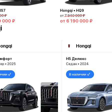
HS7
Hongqi • HQ9
00 ₽
от
7 940 000 ₽
0 000 ₽
от
6 190 000 ₽
i
ongqi
Hongqi
омфорт
H5 Делюкс
ер • 2025
Седан • 2024
ичии
В наличии