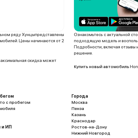
ельном ряду Хунцыпредставлены
Ознакомьтесь с актуальной ст
омобилей. Цены начинаются от 2
подходящую модель и воспольз
Подробности, включая отзывы и
решение.
 Максимальная скидка может
Купить новый автомобиль
Hong
обегом
Города
то с пробегом
Москва
омобиля
Пенза
Казань
Краснодар
 и ИП
Ростов-на-Дону
Нижний Новгород