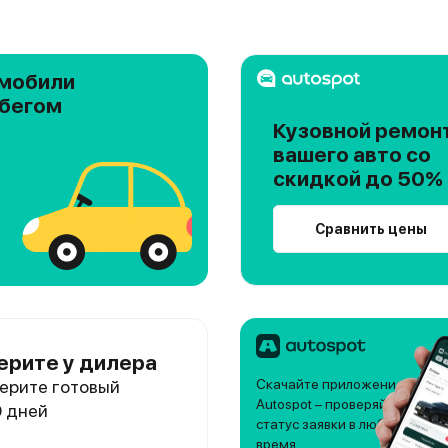
мобили
обегом
Кузовной ремон
вашего авто со
скидкой до 50%
Сравнить цены
ерите у дилера
ерите готовый
Скачайте приложение
Autospot – проверяйте
0 дней
статус заявки в любое
время