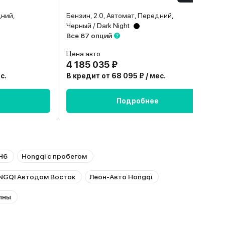
дний,
Бензин, 2.0, Автомат, Передний,
Черный / Dark Night
Все 67 опций
Цена авто
4 185 035 ₽
с.
В кредит от 68 095 ₽ / мес.
Подробнее
H6
Hongqi с пробегом
GQI Автодом Восток
Леон-Авто Hongqi
лны