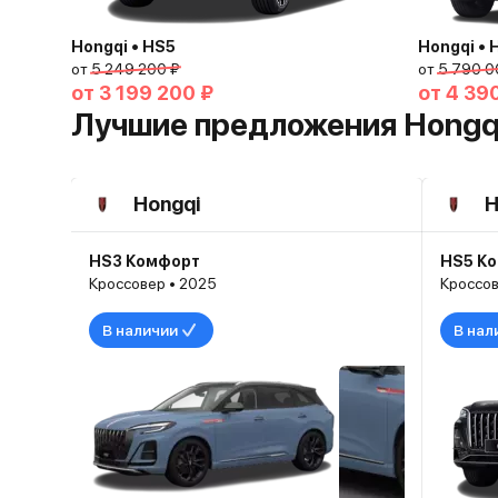
Hongqi • HS5
Hongqi • 
от
5 249 200 ₽
от
5 790 0
от
3 199 200 ₽
от
4 39
Лучшие предложения Hongq
Hongqi
H
HS3 Комфорт
HS5 К
Кроссовер • 2025
Кроссов
В наличии
В нал