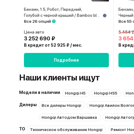
Бензин, 1.5, Робот, Передний,
Бензин,
Голубой с черной крышей / Bamboo blue + Black roof
Черный 
Все 26 опций
Все 55 
Цена авто
5 454 
3 252 690 ₽
3 654
В кредит от 52 925 ₽ / мес.
В креди
Подробнее
Наши клиенты ищут
Модели в наличии
Hongqi H5
Hongqi HS5
Hon
Дилеры
Все дилеры Hongqi
Hongqi Авилон Волго
Hongqi Автодом Варшавка
Hongqi Автог
ТО
Техническое обслуживание Hongqi
Ремонт Ho