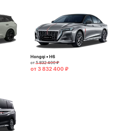
Hongqi • H6
от
5 832 400 ₽
от
3 832 400 ₽