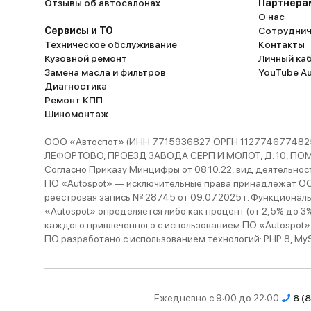
Отзывы об автосалонах
Партнёра
О нас
Сервисы и ТО
Сотруднич
Техническое обслуживание
Контакты
Кузовной ремонт
Личный ка
Замена масла и фильтров
YouTube A
Диагностика
Ремонт КПП
Шиномонтаж
ООО «Автоспот» (ИНН 7715936827 ОРГН 1127746774825
ЛЕФОРТОВО, ПРОЕЗД ЗАВОДА СЕРП И МОЛОТ, Д. 10, ПОМЕЩ
Согласно Приказу Минцифры от 08.10.22, вид деятельности
ПО «Autospot» — исключительные права принадлежат ООО
реестровая запись № 28745 от 09.07.2025 г. Функционал
«Autospot» определяется либо как процент (от 2,5% до 3
каждого привлеченного с использованием ПО «Autospot»
ПО разработано с использованием технологий: PHP 8, MySQL
Ежедневно с 9:00 до 22:00
8 (