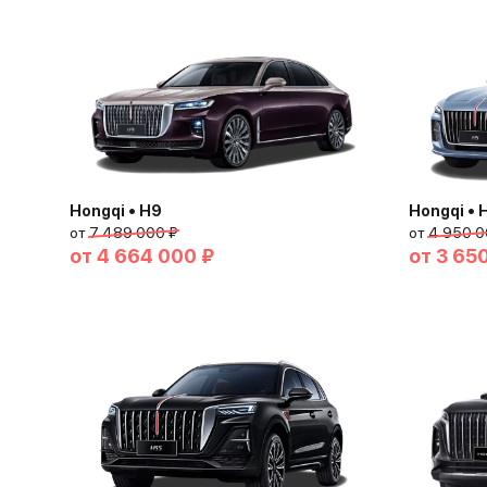
Hongqi • H9
Hongqi • 
от
7 489 000 ₽
от
4 950 0
от
4 664 000 ₽
от
3 65