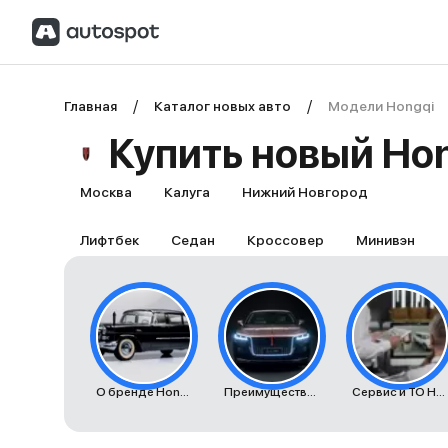
Главная
Каталог новых авто
Модели Hongqi
Купить новый Hon
Москва
Калуга
Нижний Новгород
Лифтбек
Седан
Кроссовер
Минивэн
О бренде Hongqi
Преимущества автомобилей Hongqi
Сервис и ТО Hongqi