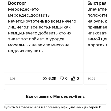
Восторг
Быстрая и
Мерседес-это
Впечатлени
мерседес,добавить
положитель
нечего,крутотень во всем ничего
на руле, к
лишнего,и все есть,немцы как
привыкаешь
немцы,нечего добавить,кто их
низковата,
знает тот поймет. А уродов
зимой цепл
моральных на земле много не
дорогах д
надо их слушать!!!
6.3K
0
0
19.03
30.09
Все отзывы о Mercedes-Benz
Купить Mercedes-Benz в Коломне у официальных дилеров. В