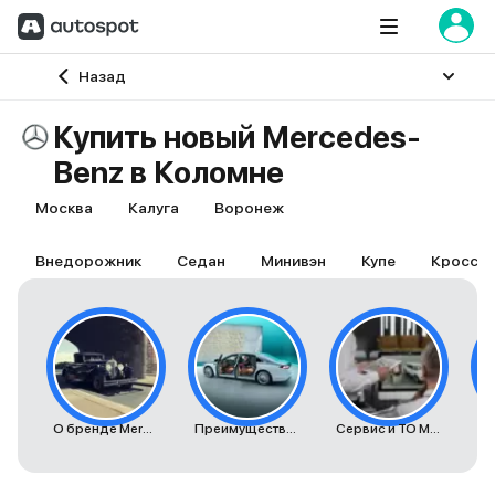
Главная
Назад
Купить новый Mercedes-
Benz в Коломне
Москва
Калуга
Воронеж
Внедорожник
Седан
Минивэн
Купе
Кроссо
О бренде Mercedes-Benz
Преимущества автомобилей Mercedes-Benz
Сервис и ТО Mercedes-Benz
К