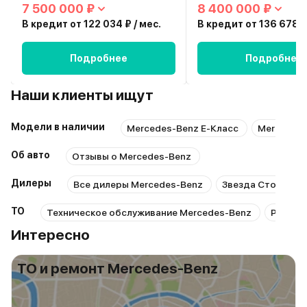
7 500 000 ₽
8 400 000 ₽
В кредит от 122 034 ₽ / мес.
В кредит от 136 678 ₽
Подробнее
Подробнее
Наши клиенты ищут
Модели в наличии
Mercedes-Benz E-Класс
Mercedes-
Об авто
Отзывы о Mercedes-Benz
Дилеры
Все дилеры Mercedes-Benz
Звезда Столицы 
ТО
Техническое обслуживание Mercedes-Benz
Ремонт
Интересно
ТО и ремонт Mercedes-Benz