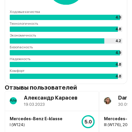
Ходовые качества
4.9
Технологичность
4.8
Экономичность
4.2
Безопасность
4.9
Надежность
4.8
Комфорт
4.8
Отзывы пользователей
Александр Карасев
Daria
19.03.2023
30.09.
Mercedes-Benz E-klasse
Mercedes-Be
5.0
I (W124)
III (W176), 201