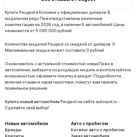
уровне немцев и уступает,
мысли были
пожалуй, только по обилию
не понял, 
Купить Peugeot в Коломне у официальных дилеров. В
мощных моторов. Но я никогда и
модельном ряду Пежопредставлены различные
нет: тихо, 
не стремился гонять, как
комплектации на 2026 год, в наличии 6 автомобилей. Цены
приятная п
начинаются от 5 090 000 рублей.
говорится, тише едешь - дальше
дисплеи пр
будешь. Тем более на
мультимеди
Количество моделей Peugeot со скидкой от дилеров: 0.
размеренную езду 4008 ещё и
отрегулиро
Максимальная скидка может составить 0 рублей.
небольшим расходом благодарит.
пробежался
Коробка надёжная, тут стоит
кнопкам. п
Ознакомьтесь с актуальной стоимостью новыхПежо в
японский айсин, ещё и хорошо
автосалонах, выберите подходящую модель и воспользуйтесь
и как бы вс
отлаженный. Салон удобный,
возможностью оформить покупку в кредит. Подробности,
тесте нача
включая отзывы и характеристики, помогут вам принять
тихий, светлый, порадовала
Peugeot со
правильное решение.
работа климата, на котором
лучшее от 
выставил и температуру и больше
производит
Купить новый автомобиль
Peugeot на сайте autospot.ru -
крутить не нужно. По
наоборот, 
Сделайте свой выбор!
расходникам цены порадовали,
Peugeot. С
как-то не сильно зажимают с
могу отнест
Новые автомобили
Авто с пробегом
гарантией, условия прозрачные,
машина реа
Бренды
Каталог авто с пробегом
честные. Пока наслаждаюсь, но
Кредиты
Заказ автомобиля