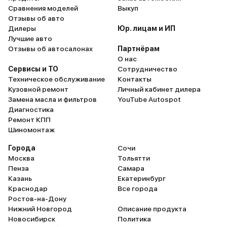
на приборк
вскоре смогу и позволить чего-то
Сравнения моделей
Выкуп
нужно, сра
Отзывы об авто
алкогольного в поездках,
подсознат
Дилеры
Юр. лицам и ИП
передам эстафету жене, а то чего
скорости. 
Лучшие авто
я всегда за рулём. Хотя за рулём
ощущается,
Отзывы об автосалонах
Партнёрам
4008 хочется ездить, есть
О нас
хорошей ш
своеобразная удовлетворенность
Сервисы и ТО
Сотрудничество
я динамики
Техническое обслуживание
Контакты
со смешным
Кузовной ремонт
Личный кабинет дилера
после поку
Замена масла и фильтров
YouTube Autospot
залитыми л
Диагностика
Ремонт КПП
пройденны
Шиномонтаж
действител
литров. Ну 
Города
Сочи
то там смо
Москва
Тольятти
Пенза
Самара
то там. но 
Казань
Екатеринбург
хотелось б
Краснодар
Все города
дополните
Ростов-на-Дону
антикором.
Нижний Новгород
Описание продукта
то нет кося
Новосибирск
Политика