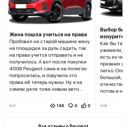
Выбор был
Жена пошла учиться на права
изнурите
Пробовал на старой машине жену
Как бы там
на площадке за руль садить, так
ужимали, в
на права учится отправить и не
есть из чег
получилось. А вот после покупки
прежних це
4008 Peugeot сама и на полигон
легко. Опы
попросилась, и озвучила что
большой, н
права ей теперь нужны. Ну я на
отечествен
самом деле тоже новым авто
потом и нем
проникся. Как-то 4008 по
каждый раз
особенному и управляется. и
не моё. Ск
146
0
0
8.01
4.09
сиденья у него после корейца
тест Peugeo
более удобные. Вообще по
стереотипы
качеству Peugeot где-то на
тест, сели
Все отзывы о Peugeot