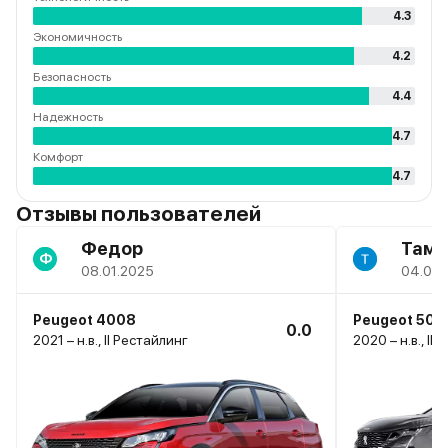
4.3
Экономичность
4.2
Безопасность
4.4
Надежность
4.7
Комфорт
4.7
Отзывы пользователей
Федор
Тама
Ф
08.01.2025
04.09.
Peugeot 4008
Peugeot 500
0.0
2021 – н.в., II Рестайлинг
2020 – н.в., II