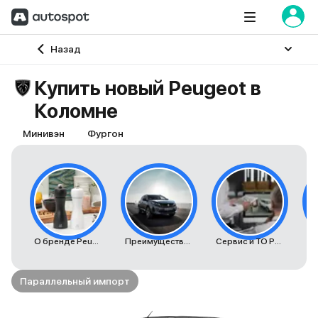
Главная
Назад
Купить новый Peugeot в
Коломне
Минивэн
Фургон
О бренде Peugeot
Преимущества автомобилей Peugeot
Сервис и ТО Peugeot
К
Параллельный импорт