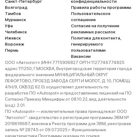
Санкт-Петербург
конфиденциальности
косяков в 
Волгоград
Правила работы программы
нет косяко
Тамбов
Пользовательское
кнопок. Да
Мурманск
соглашение
запихали х
Уфа
Согласие на получение
пускай и н
Челябинск
рекламных рассылок
Ижевск
Политика для контента,
даже на вы
Воронеж
генерируемого
играет чис
Пермь
пользователями
за круиз, 
Вакансии
ковыряться
ООО «Автоспот» (ИНН 7715936827 ОРГН 1127746774825
городских 
адрес 111250, Г.МОСКВА, Внутригородская территория города
федерального значения МУНИЦИПАЛЬНЫЙ ОКРУГ
никого не "
ЛЕФОРТОВО, ПРОЕЗД ЗАВОДА СЕРП И МОЛОТ, Д. 10, ПОМЕЩ.
5008 это н
41Н/9, ОКВЭД 62.0) осуществляет деятельность по
В чём-то он
разработке ПО «Autospot» и предоставлению лицензий на ПО.
наоборот, 
Согласно Приказу Минцифры от 08.10.22, вид деятельности
большему с
(код): 2.01.
ПО «Autospot» — исключительные права принадлежат ООО
универсаль
"Автоспот": свидетельство о регистрации программы ЭВМ №
пренебрега
2018618687, внесена в Реестр программ для ЭВМ, реестровая
машине мно
запись № 28745 от 09.07.2025 г. Функциональные
характеристики Программы указаны по ссылке: